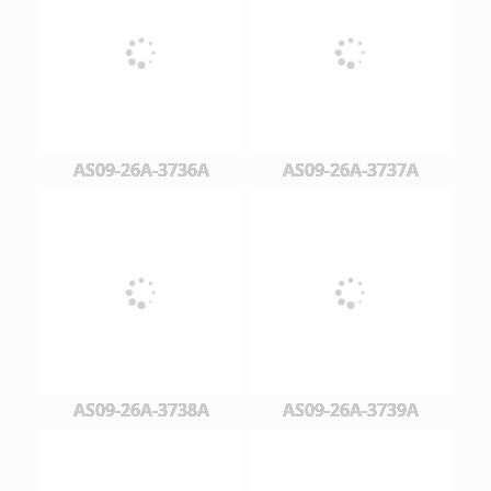
AS09-26A-3736A
AS09-26A-3737A
AS09-26A-3738A
AS09-26A-3739A