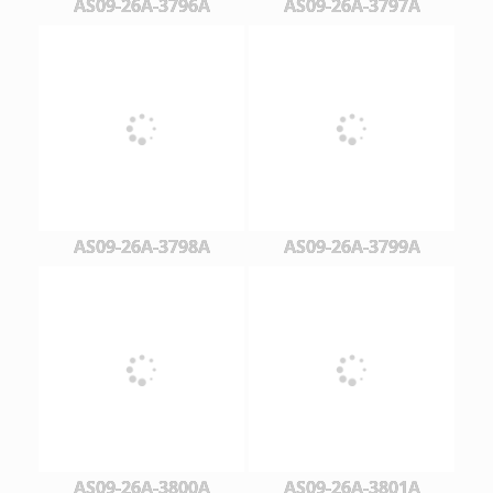
AS09-26A-3796A
AS09-26A-3797A
AS09-26A-3798A
AS09-26A-3799A
AS09-26A-3800A
AS09-26A-3801A