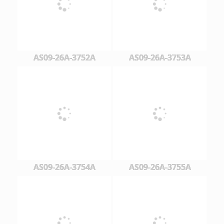
AS09-26A-3752A
AS09-26A-3753A
AS09-26A-3754A
AS09-26A-3755A