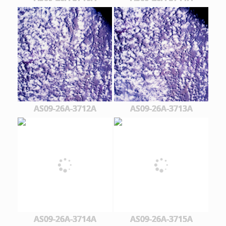
AS09-26A-3712A
AS09-26A-3713A
AS09-26A-3714A
AS09-26A-3715A