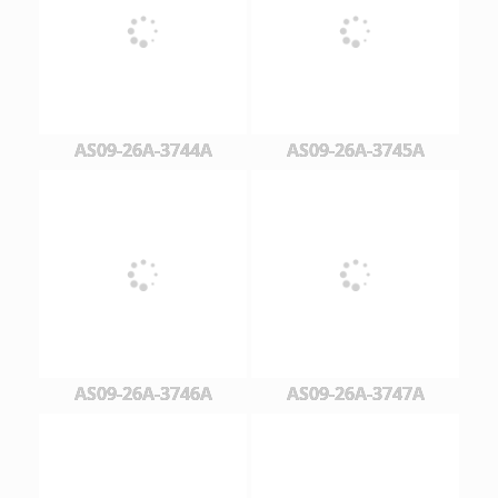
AS09-26A-3744A
AS09-26A-3745A
AS09-26A-3746A
AS09-26A-3747A