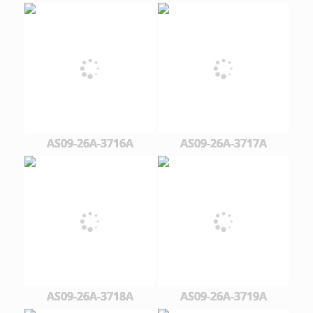
AS09-26A-3716A
AS09-26A-3717A
AS09-26A-3718A
AS09-26A-3719A