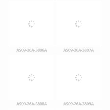
AS09-26A-3806A
AS09-26A-3807A
AS09-26A-3808A
AS09-26A-3809A