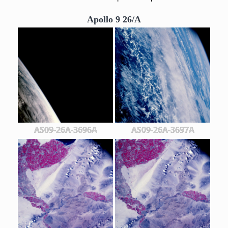
Apollo 9 26/A
AS09-26A-3696A
AS09-26A-3697A