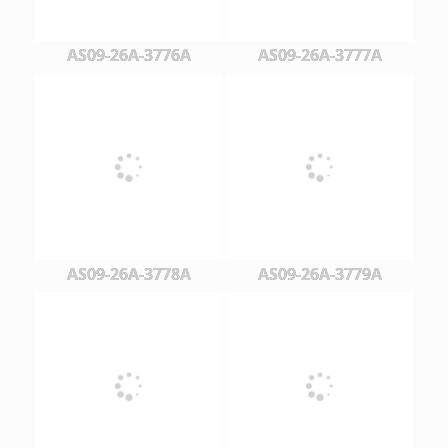
AS09-26A-3776A
AS09-26A-3777A
AS09-26A-3778A
AS09-26A-3779A