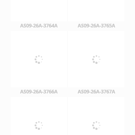
AS09-26A-3764A
AS09-26A-3765A
AS09-26A-3766A
AS09-26A-3767A