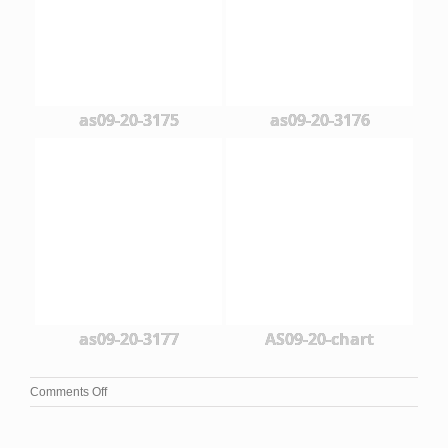
as09-20-3175
as09-20-3176
as09-20-3177
AS09-20-chart
on
Comments Off
Apollo
9
20/E