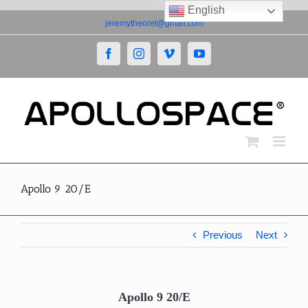
English
Skip
jeremytheoret@gmail.com
to
content
Facebook
Instagram
Vimeo
YouTube
Apollo 9 20/E
Previous
Next
Apollo 9 20/E