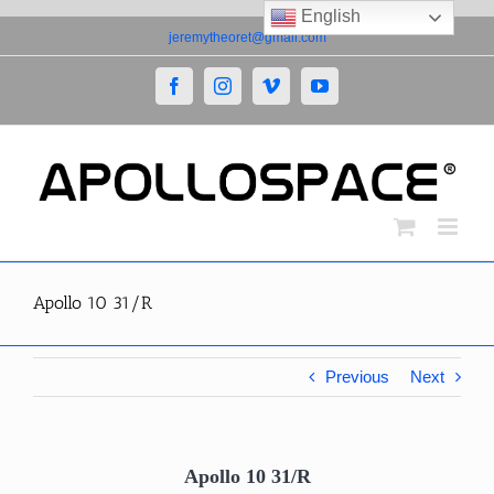
English
Skip
jeremytheoret@gmail.com
to
content
Facebook
Instagram
Vimeo
YouTube
Apollo 10 31/R
Previous
Next
Apollo 10 31/R